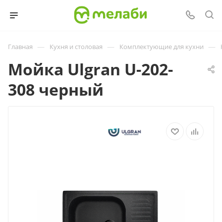
—
—
—
Главная
Кухня и столовая
Комплектующие для кухни
Мойка Ulgran U-202-
308 черный