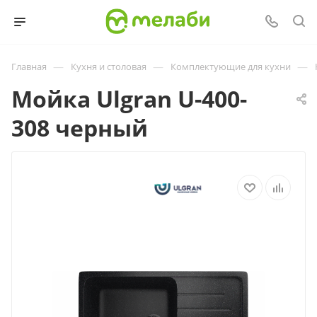
—
—
—
Главная
Кухня и столовая
Комплектующие для кухни
Мойка Ulgran U-400-
308 черный