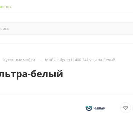
ЗВОНОК
—
—
Кухонные мойки
Мойка Ulgran U-400-341 ультра-белый
ультра-белый