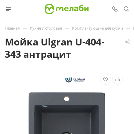
—
—
—
Главная
Кухня и столовая
Комплектующие для кухни
Мойка Ulgran U-404-
343 антрацит