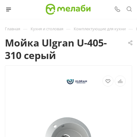
—
—
—
Главная
Кухня и столовая
Комплектующие для кухни
Мойка Ulgran U-405-
310 серый