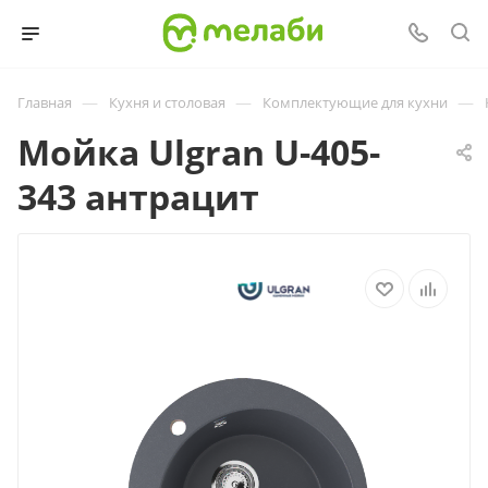
—
—
—
Главная
Кухня и столовая
Комплектующие для кухни
Мойка Ulgran U-405-
343 антрацит