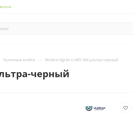
ЗВОНОК
—
—
Кухонные мойки
Мойка Ulgran U-405-344 ультра-черный
ультра-черный