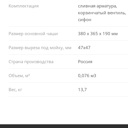
Комплектация
сливная арматура,
корзинчатый вентиль,
сифон
Размер основной чаши
380 х 365 х 190 мм
Размер выреза под мойку, мм
47x47
Страна производства
Россия
Объем, м³
0,076 м3
Вес, кг
13,7