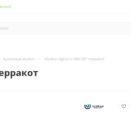
ЗВОНОК
—
—
Кухонные мойки
Мойка Ulgran U-406-307 терракот
терракот