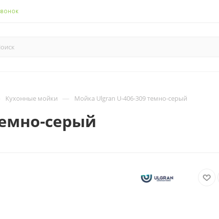
ЗВОНОК
—
—
Кухонные мойки
Мойка Ulgran U-406-309 темно-серый
темно-серый