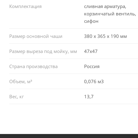
Комплектация
сливная арматура,
корзинчатый вентиль,
сифон
Размер основной чаши
380 х 365 х 190 мм
Размер выреза под мойку, мм
47x47
Страна производства
Россия
Объем, м³
0,076 м3
Вес, кг
13,7