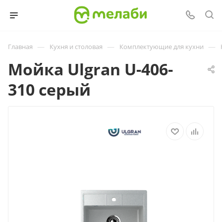
—
—
—
Главная
Кухня и столовая
Комплектующие для кухни
Мойка Ulgran U-406-
310 серый