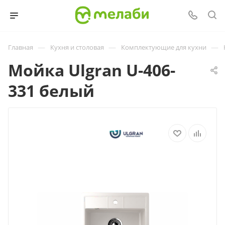
—
—
—
Главная
Кухня и столовая
Комплектующие для кухни
Мойка Ulgran U-406-
331 белый