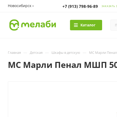
Новосибирск
+7 (913) 798-96-89
ЗАКАЗАТЬ 
Каталог
—
—
—
Главная
Детская
Шкафы в детскую
МС Марли Пенал 
МС Марли Пенал МШП 50