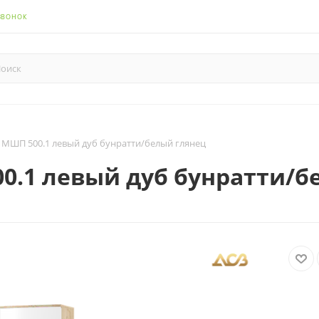
ЗВОНОК
МШП 500.1 левый дуб бунратти/белый глянец
0.1 левый дуб бунратти/б