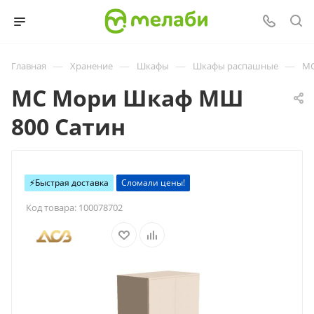
—
—
—
—
Главная
Хранение
Шкафы
Шкафы распашные
МС
МС Мори Шкаф МШ
800 Сатин
⚡️Быстрая доставка
Сломали цены!
Код товара:
100078702