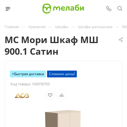
—
—
—
—
Главная
Хранение
Шкафы
Шкафы распашные
МС
МС Мори Шкаф МШ
900.1 Сатин
⚡️Быстрая доставка
Сломали цены!
Код товара:
100078703