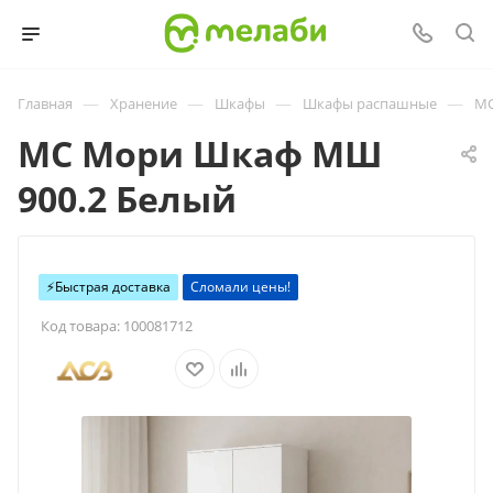
—
—
—
—
Главная
Хранение
Шкафы
Шкафы распашные
МС
МС Мори Шкаф МШ
900.2 Белый
⚡️Быстрая доставка
Сломали цены!
Код товара:
100081712