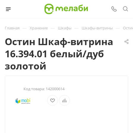
—
—
—
—
Главная
Хранение
Шкафы
Шкафы-витрины
Ости
Остин Шкаф-витрина
16.394.01 белый/дуб
золотой
Код товара:
142000614