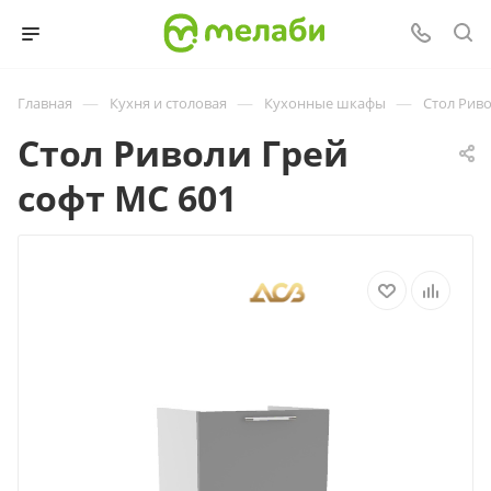
—
—
—
Главная
Кухня и столовая
Кухонные шкафы
Стол Риво
Стол Риволи Грей
софт МС 601