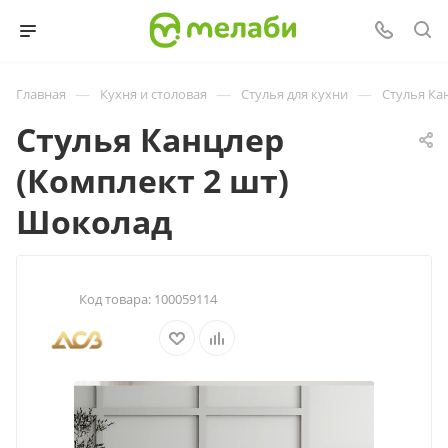
—
—
—
Главная
Кухня и столовая
Стулья для кухни
Стулья Ка
Стулья Канцлер
(Комплект 2 шт)
Шоколад
Код товара:
100059114