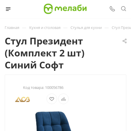
—
—
—
Главная
Кухня и столовая
Стулья для кухни
Стул През
Стул Президент
(Комплект 2 шт)
Синий Софт
Код товара:
100056786