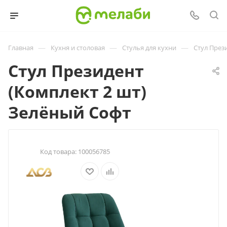
—
—
—
Главная
Кухня и столовая
Стулья для кухни
Стул През
Стул Президент
(Комплект 2 шт)
Зелёный Софт
Код товара:
100056785