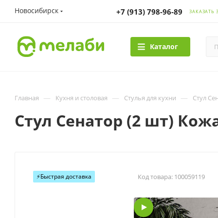
Новосибирск
+7 (913) 798-96-89
ЗАКАЗАТЬ 
Каталог
—
—
—
Главная
Кухня и столовая
Стулья для кухни
Стул Се
Стул Сенатор (2 шт) Кож
⚡️Быстрая доставка
Код товара:
100059119