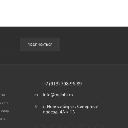
ПОДПИСАТЬСЯ
+7 (913) 798-96-89
аты
info@melabi.ru
авки
г. Новосибирск, Северный
товар
проезд, 4А к 13
онь