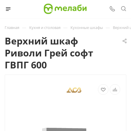
—
—
—
Главная
Кухня и столовая
Кухонные шкафы
Верхний 
Верхний шкаф
Риволи Грей софт
ГВПГ 600