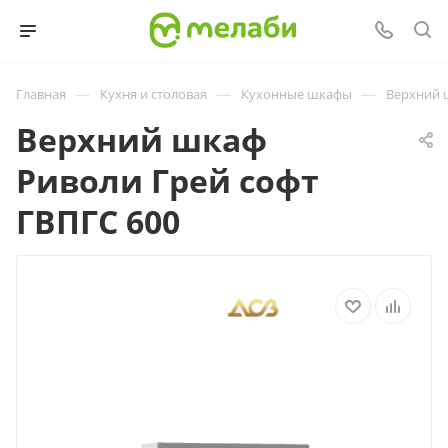
—
—
—
Главная
Кухня и столовая
Кухонные шкафы
Верхний 
Верхний шкаф
Риволи Грей софт
ГВПГС 600