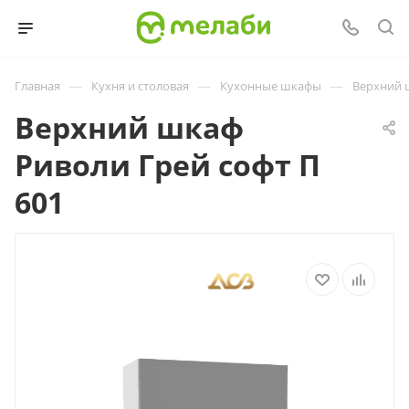
—
—
—
Главная
Кухня и столовая
Кухонные шкафы
Верхний 
Верхний шкаф
Риволи Грей софт П
601