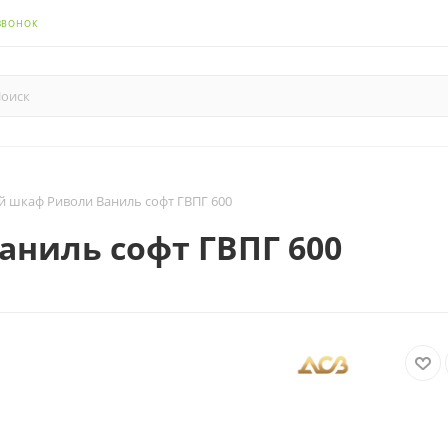
ЗВОНОК
й шкаф Риволи Ваниль софт ГВПГ 600
ниль софт ГВПГ 600