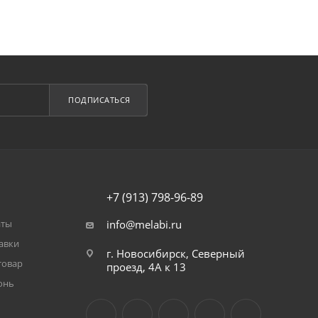
ПОДПИСАТЬСЯ
+7 (913) 798-96-89
аты
info@melabi.ru
авки
г. Новосибирск, Северный
товар
проезд, 4А к 13
онь