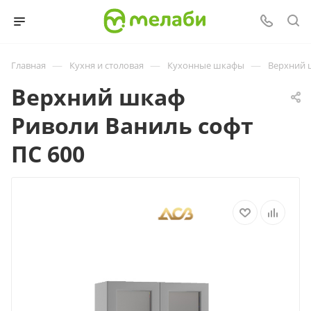
—
—
—
Главная
Кухня и столовая
Кухонные шкафы
Верхний 
Верхний шкаф
Риволи Ваниль софт
ПС 600