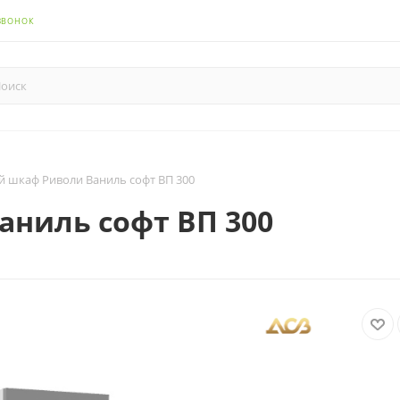
ЗВОНОК
й шкаф Риволи Ваниль софт ВП 300
аниль софт ВП 300