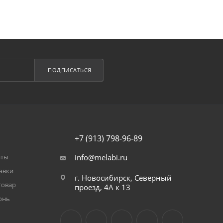
ПОДПИСАТЬСЯ
+7 (913) 798-96-89
аты
info@melabi.ru
авки
г. Новосибирск, Северный
товар
проезд, 4А к 13
онь