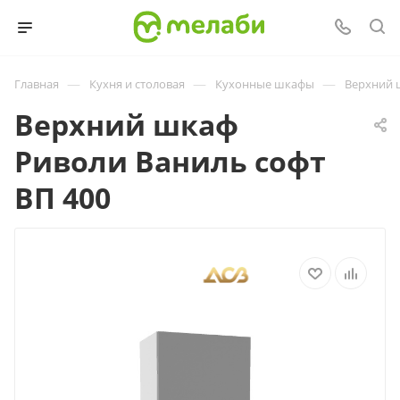
—
—
—
Главная
Кухня и столовая
Кухонные шкафы
Верхний 
Верхний шкаф
Риволи Ваниль софт
ВП 400