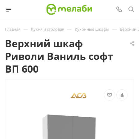
—
—
—
Главная
Кухня и столовая
Кухонные шкафы
Верхний 
Верхний шкаф
Риволи Ваниль софт
ВП 600