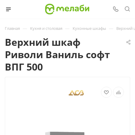
—
—
—
Главная
Кухня и столовая
Кухонные шкафы
Верхний 
Верхний шкаф
Риволи Ваниль софт
ВПГ 500