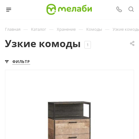
—
—
—
—
Главная
Каталог
Хранение
Комоды
Узкие комод
Узкие комоды
1
ФИЛЬТР