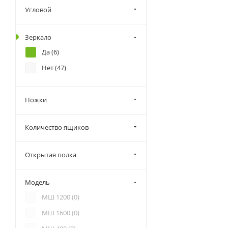
Угловой
Зеркало
Да (
6
)
Нет (
47
)
Ножки
Количество ящиков
Открытая полка
Модель
МШ 1200 (
0
)
МШ 1600 (
0
)