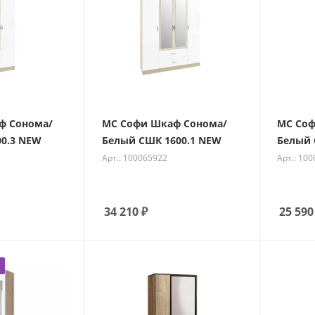
ф Сонома/
МС Софи Шкаф Сонома/
МС Соф
0.3 NEW
Белый СШК 1600.1 NEW
Белый 
Арт.: 100065922
Арт.: 10
34 210
₽
25 590