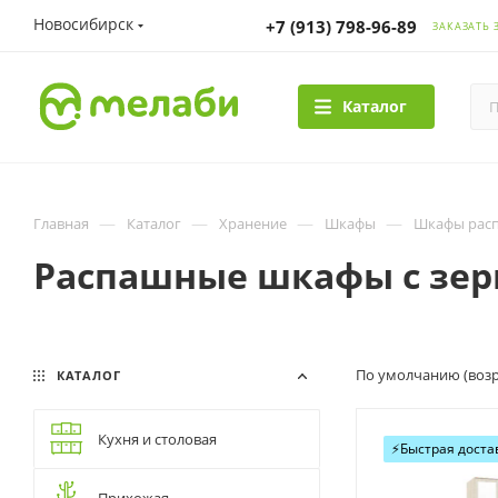
Новосибирск
+7 (913) 798-96-89
ЗАКАЗАТЬ 
Каталог
—
—
—
—
Главная
Каталог
Хранение
Шкафы
Шкафы рас
Распашные шкафы с зе
По умолчанию (возр
КАТАЛОГ
Кухня и столовая
⚡️Быстрая доста
Прихожая