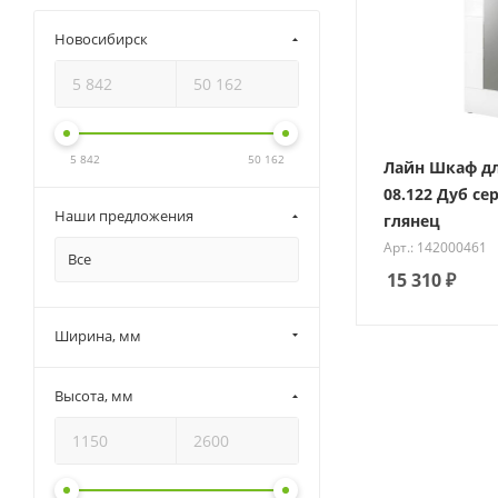
Новосибирск
5 842
50 162
Лайн Шкаф д
08.122 Дуб с
Наши предложения
глянец
Арт.: 142000461
Все
15 310
₽
Ширина, мм
Высота, мм