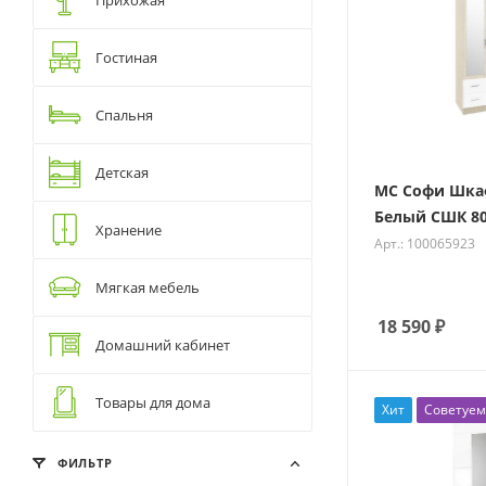
Гостиная
Спальня
Детская
МС Софи Шка
Белый СШК 80
Хранение
Арт.: 100065923
Мягкая мебель
18 590
₽
Домашний кабинет
Товары для дома
Хит
Советуем
ФИЛЬТР