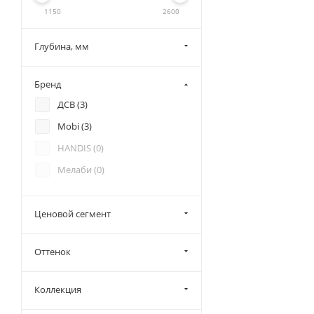
1150
2600
Глубина, мм
Бренд
ДСВ (
3
)
Mobi (
3
)
HANDIS (
0
)
Мелаби (
0
)
Ценовой сегмент
Оттенок
Коллекция