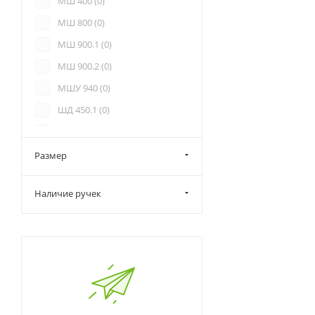
МШ 400 (
0
)
МШ 800 (
0
)
МШ 900.1 (
0
)
МШ 900.2 (
0
)
МШУ 940 (
0
)
ШД 450.1 (
0
)
ШД 900.1 (
0
)
ШДУ 765.1 (
0
)
Размер
Наличие ручек