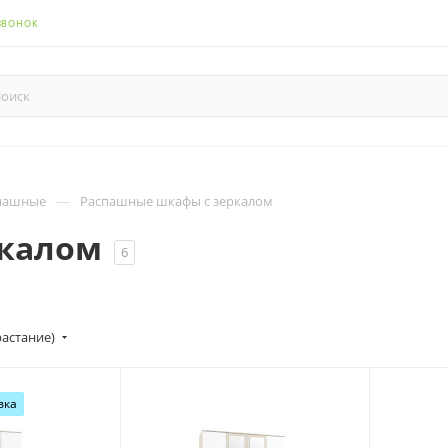
ЗВОНОК
—
пашные
Распашные шкафы с зеркалом
ркалом
6
астание)
вка