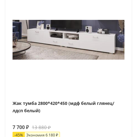
Жак тумба 2800*420*450 (мдф белый глянец/
лдсп белый)
7 700
₽
13 880
₽
-
45
%
Экономия
6 180
₽