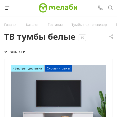
—
—
—
—
Главная
Каталог
Гостиная
Тумбы под телевизор
ТВ тумбы белые
19
ФИЛЬТР
⚡️Быстрая доставка
Сломали цены!