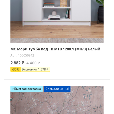
МС Мори Тумба под ТВ МТВ 1200.1 (МП/3) Белый
Арт.: 100050842
2 882
₽
4 460
₽
-
35
%
Экономия
1 578
₽
⚡️Быстрая доставка
Сломали цены!