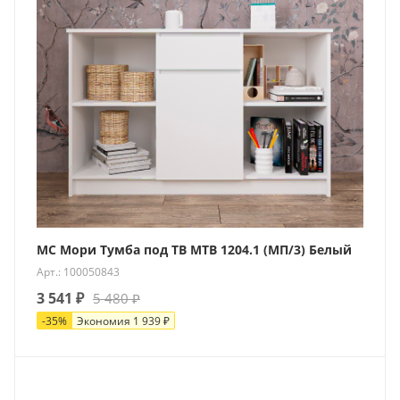
МС Мори Тумба под ТВ МТВ 1204.1 (МП/3) Белый
Арт.: 100050843
3 541
₽
5 480
₽
-
35
%
Экономия
1 939
₽