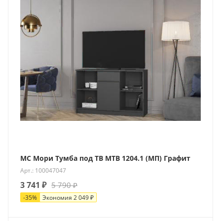
МС Мори Тумба под ТВ МТВ 1204.1 (МП) Графит
Арт.: 100047047
3 741
₽
5 790
₽
-
35
%
Экономия
2 049
₽