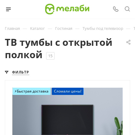
—
—
—
—
Главная
Каталог
Гостиная
Тумбы под телевизор
ТВ тумбы с открытой
полкой
15
ФИЛЬТР
⚡️Быстрая доставка
Сломали цены!