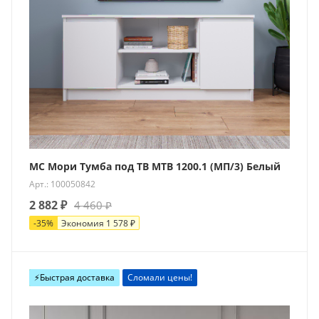
МС Мори Тумба под ТВ МТВ 1200.1 (МП/3) Белый
Арт.: 100050842
2 882
₽
4 460
₽
-
35
%
Экономия
1 578
₽
Новинка
⚡️Быстрая доставка
Сломали цены!