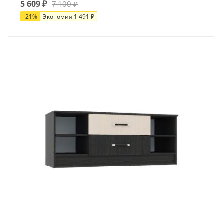
5 609
₽
7 100
₽
-
21
%
Экономия
1 491
₽