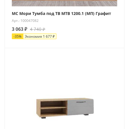
МС Мори Тумба под ТВ МТВ 1200.1 (МП) Графит
Арт.: 100047082
3 063
₽
4 740
₽
-
35
%
Экономия
1 677
₽