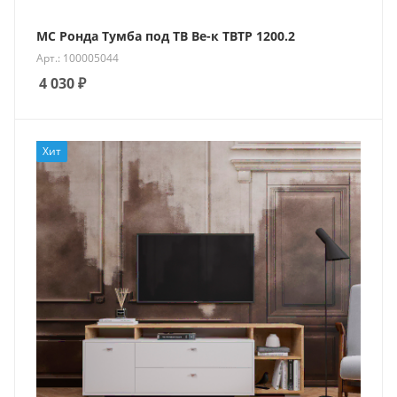
МС Ронда Тумба под ТВ Ве-к ТВТР 1200.2
Арт.: 100005044
4 030
₽
Хит