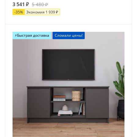
3 541
₽
5 480
₽
-
35
%
Экономия
1 939
₽
Новинка
⚡️Быстрая доставка
Сломали цены!