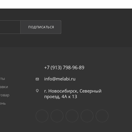
ПОДПИСАТЬСЯ
+7 (913) 798-96-89
аты
info@melabi.ru
авки
г. Новосибирск, Северный
товар
проезд, 4А к 13
онь