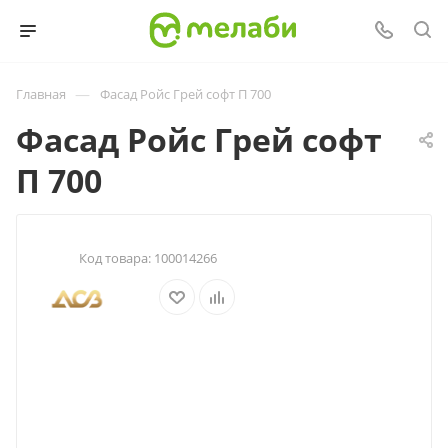
—
Главная
Фасад Ройс Грей софт П 700
Фасад Ройс Грей софт
П 700
Код товара:
100014266