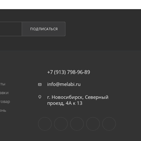
ПОДПИСАТЬСЯ
+7 (913) 798-96-89
аты
info@melabi.ru
авки
г. Новосибирск, Северный
товар
проезд, 4А к 13
онь