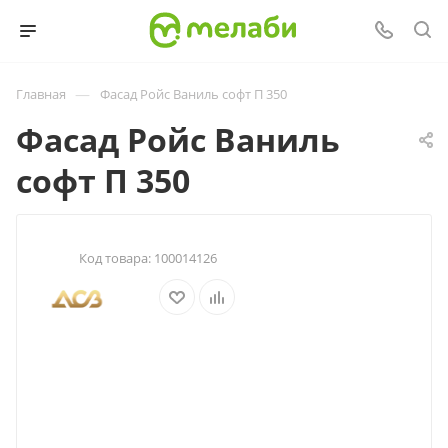
—
Главная
Фасад Ройс Ваниль софт П 350
Фасад Ройс Ваниль
софт П 350
Код товара:
100014126