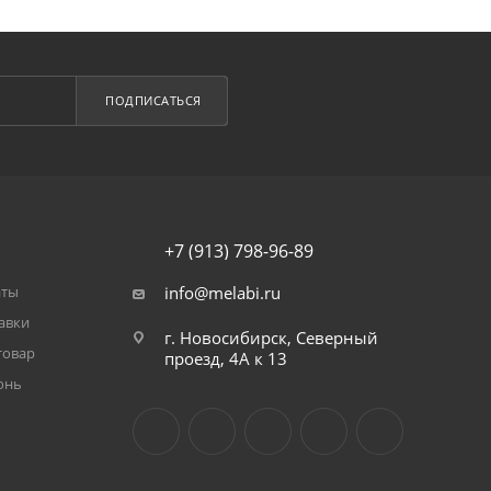
ПОДПИСАТЬСЯ
+7 (913) 798-96-89
аты
info@melabi.ru
авки
г. Новосибирск, Северный
товар
проезд, 4А к 13
онь