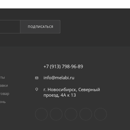
ПОДПИСАТЬСЯ
+7 (913) 798-96-89
аты
info@melabi.ru
авки
г. Новосибирск, Северный
товар
проезд, 4А к 13
онь