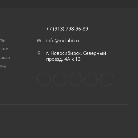
+7 (913) 798-96-89
аты
info@melabi.ru
авки
г. Новосибирск, Северный
товар
проезд, 4А к 13
онь