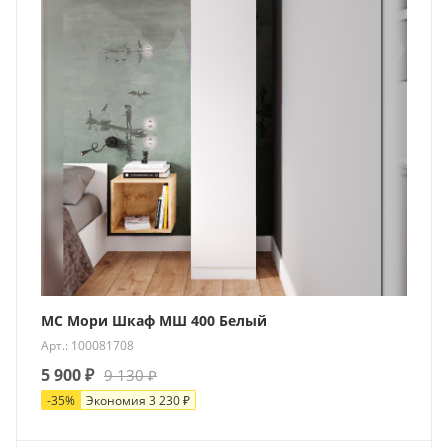
МС Мори Шкаф МШ 400 Белый
Арт.: 100081708
5 900
₽
9 130
₽
-
35
%
Экономия
3 230
₽