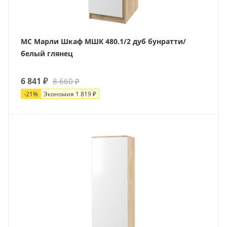
МС Марли Шкаф МШК 480.1/2 дуб бунратти/
белый глянец
6 841
₽
8 660
₽
-
21
%
Экономия
1 819
₽