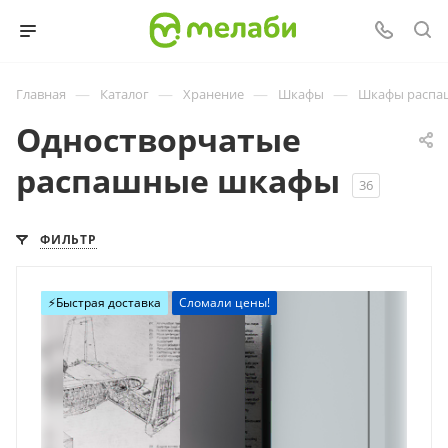
—
—
—
—
Главная
Каталог
Хранение
Шкафы
Шкафы распа
Одностворчатые
распашные шкафы
36
ФИЛЬТР
⚡️Быстрая доставка
Сломали цены!