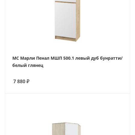
МС Марли Пенал МШП 500.1 левый дуб бунратти/
белый глянец
7 880
₽