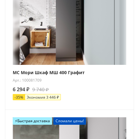
МС Мори Шкаф МШ 400 Графит
Арт.: 100081709
6 294
₽
9 740
₽
-
35
%
Экономия
3 446
₽
⚡️Быстрая доставка
Сломали цены!