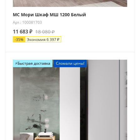
МС Мори Шкаф МШ 1200 Белый
Арт.: 100081703
11 683
₽
18 080
₽
-
35
%
Экономия
6 397
₽
⚡️Быстрая доставка
Сломали цены!