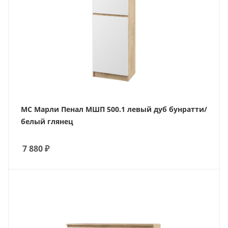
МС Марли Пенал МШП 500.1 левый дуб бунратти/
белый глянец
7 880
₽