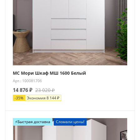
МС Мори Шкаф МШ 1600 Белый
Арт.: 100081706
14 876
₽
23 020
₽
-
35
%
Экономия
8 144
₽
⚡️Быстрая доставка
Сломали цены!