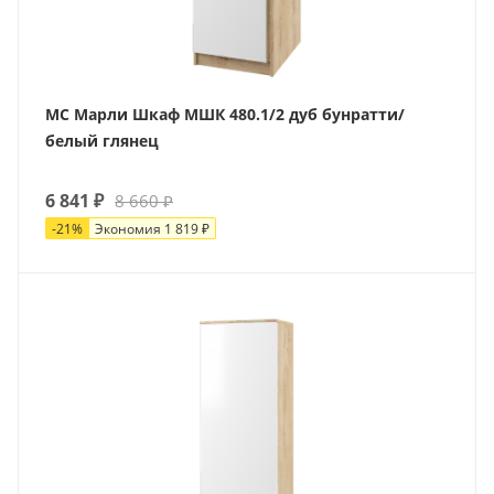
МС Марли Шкаф МШК 480.1/2 дуб бунратти/
белый глянец
6 841
₽
8 660
₽
-
21
%
Экономия
1 819
₽