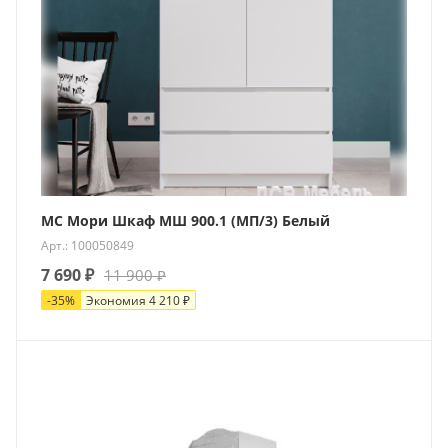
МС Мори Шкаф МШ 900.1 (МП/3) Белый
Арт.: 100050849
7 690
₽
11 900
₽
-
35
%
Экономия
4 210
₽