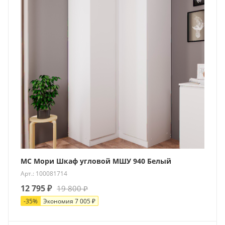
МС Мори Шкаф угловой МШУ 940 Белый
Арт.: 100081714
12 795
₽
19 800
₽
-
35
%
Экономия
7 005
₽