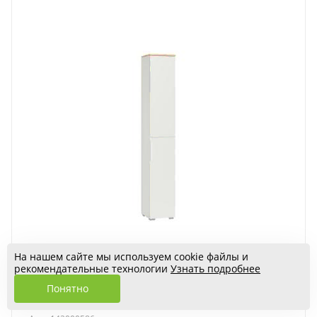
На нашем сайте мы используем cookie файлы и
рекомендательные технологии
Узнать подробнее
Октава Шкаф-пенал 13.228 Белый шагрень/Дуб
Понятно
Вотан