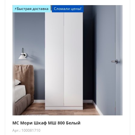
Новинка
⚡️Быстрая доставка
Сломали цены!
МС Мори Шкаф МШ 800 Белый
Арт.: 100081710