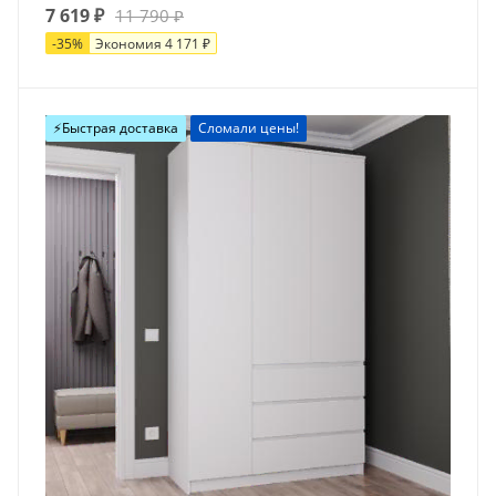
7 619
₽
11 790
₽
-
35
%
Экономия
4 171
₽
⚡️Быстрая доставка
Сломали цены!