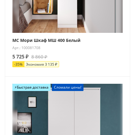
МС Мори Шкаф МШ 400 Белый
Арт.: 100081708
5 725
₽
8 860
₽
-
35
%
Экономия
3 135
₽
⚡️Быстрая доставка
Сломали цены!